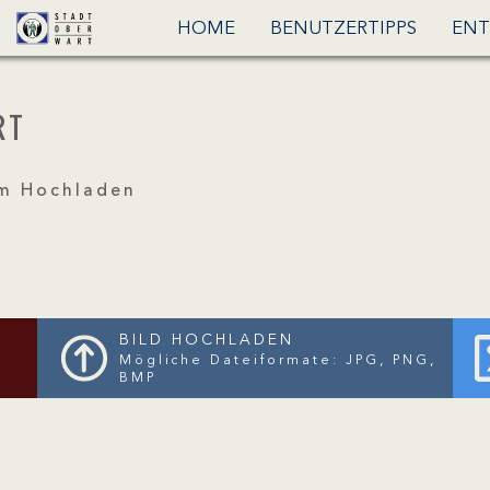
HOME
BENUTZERTIPPS
ENT
RT
m Hochladen
BILD HOCHLADEN
Mögliche Dateiformate: JPG, PNG,
BMP